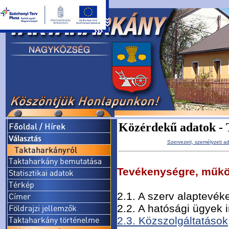
Közérdekű adatok - 
Szervezeti, személyzeti a
Tevékenységre, műkö
2.1. A szerv alaptevé
2.2. A hatósági ügyek 
2.3. Közszolgáltatások