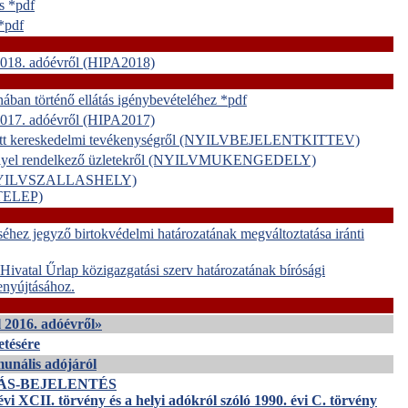
s *pdf
 *pdf
 2018. adóévről (HIPA2018)
ában történő ellátás igénybevételéhez *pdf
 2017. adóévről (HIPA2017)
kötött kereskedelmi tevékenységről (NYILVBEJELENTKITTEV)
déllyel rendelkező üzletekről (NYILVMUKENGEDELY)
ől (NYILVSZALLASHELY)
VTELEP)
séhez jegyző birtokvédelmi határozatának megváltoztatása iránti
ivatal Űrlap közigazgatási szerv határozatának bírósági
benyújtásához.
l 2016. adóévről»
etésére
unális adójáról
ÁS-BEJELENTÉS
évi XCII. törvény és a helyi adókról szóló 1990. évi C. törvény