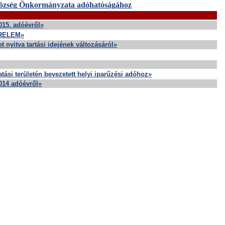
özség Önkormányzata adóhatóságához
2015. adóévről»
RELEM»
nyitva tartási idejének változásáról»
tási területén bevezetett helyi iparűzési adóhoz»
2014 adóévről»