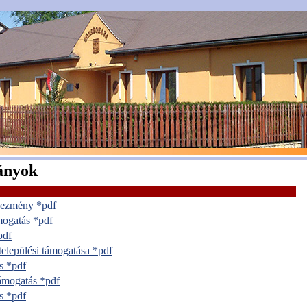
ányok
vezmény *pdf
ámogatás *pdf
pdf
elepülési támogatása *pdf
s *pdf
támogatás *pdf
s *pdf