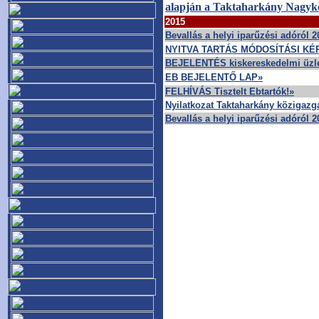
alapján a Taktaharkány Nagyk
2015
Bevallás a helyi iparűzési adóról 
NYITVA TARTÁS MÓDOSÍTÁSI KÉ
BEJELENTÉS kiskereskedelmi üzlet 
EB BEJELENTŐ LAP»
FELHÍVÁS Tisztelt Ebtartók!»
Nyilatkozat Taktaharkány közigazga
Bevallás a helyi iparűzési adóról 