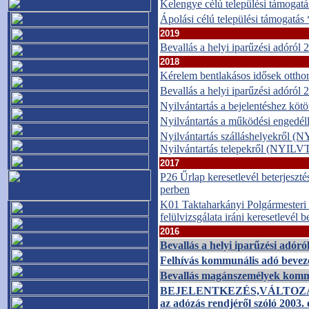
Kelengye célú települési támogatá
Ápolási célú települési támogatás
2019
Bevallás a helyi iparűzési adóról
2018
Kérelem bentlakásos idősek otthon
Bevallás a helyi iparűzési adóról
Nyilvántartás a bejelentéshez 
Nyilvántartás a működési enge
Nyilvántartás szálláshelyekr
Nyilvántartás telepekről (NYIL
2017
P26 Űrlap keresetlevél beterjeszté
perben
K01 Taktaharkányi Polgármesteri H
felülvizsgálata iráni keresetlevél 
2016
Bevallás a helyi iparűzési adóró
Felhívás kommunális adó bevez
Bevallás magánszemélyek komm
BEJELENTKEZÉS,
VÁLTOZ
az adózás rendjéről szóló 2003. 