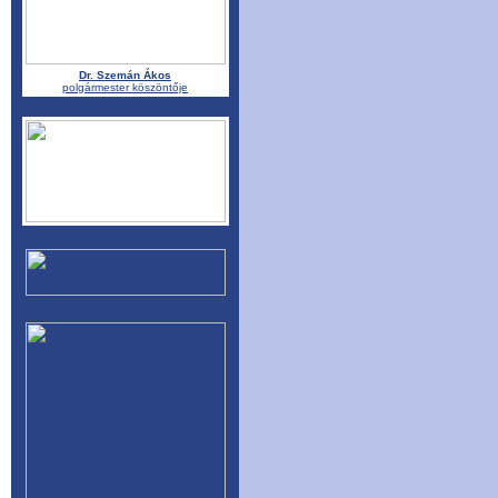
Dr. Szemán Ákos
polgármester köszöntője