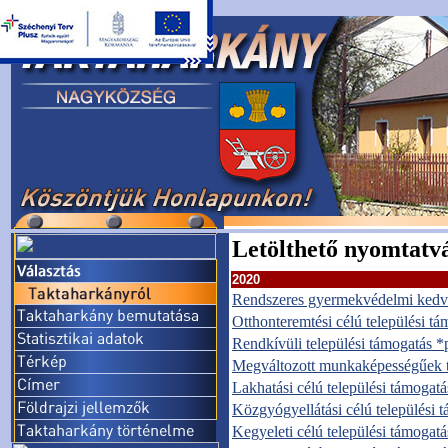
Letölthető nyomtatv
2020
Rendszeres gyermekvédelmi ked
Otthonteremtési célú települési t
Rendkívüli települési támogatás *
Megváltozott munkaképességűek t
Lakhatási célú települési támogatá
Közgyógyellátási célú települési 
Kegyeleti célú települési támogatá