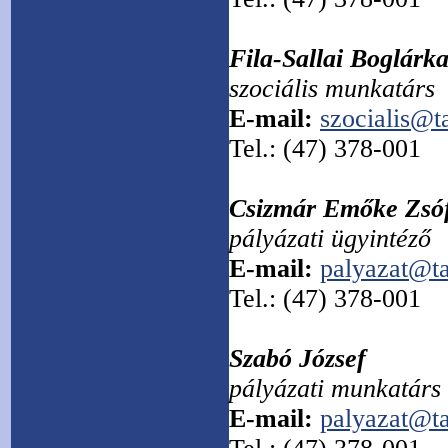
Fila-Sallai Boglárk
szociális munkatárs
E-mail:
szocialis@t
Tel.: (47) 378-001
Csizmár Emőke Zsó
pályázati ügyintéző
E-mail:
palyazat@ta
Tel.: (47) 378-001
Szabó József
pályázati munkatárs
E-mail:
palyazat@ta