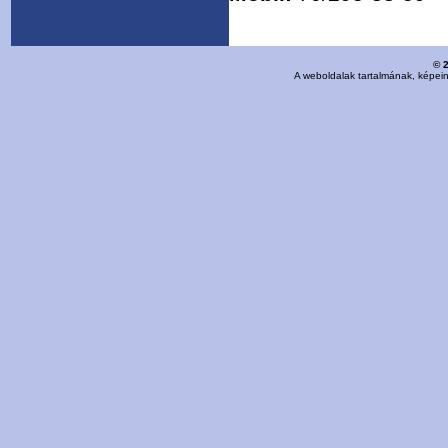
© 
A weboldalak tartalmának, képei