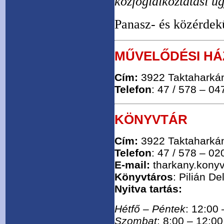
közfoglalkoztatási ü
Panasz- és közérdekű
MŰVELŐDÉSI HÁ
Cím:
3922 Taktaharkán
Telefon
: 47 / 578 – 04
KÖNYVTÁR
Cím:
3922 Taktaharkán
Telefon
: 47 / 578 – 02
E-mail:
tharkany.konyv
Könyvtáros
: Pilián Del
Nyitva tartás:
Hétfő – Péntek
: 12:00 
Szombat
: 8:00 – 12:00