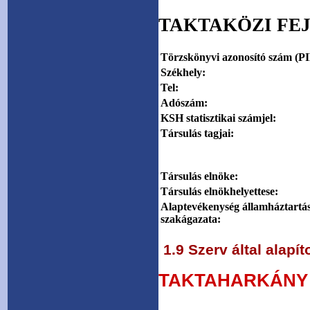
TAKTAKÖZI FE
Törzskönyvi azonosító szám (PI
Székhely:
Tel:
Adószám:
KSH statisztikai számjel:
Társulás tagjai:
Társulás elnöke:
Társulás elnökhelyettese:
Alaptevékenység államháztartás
szakágazata:
1.9 Szerv által alapít
TAKTAHARKÁNY