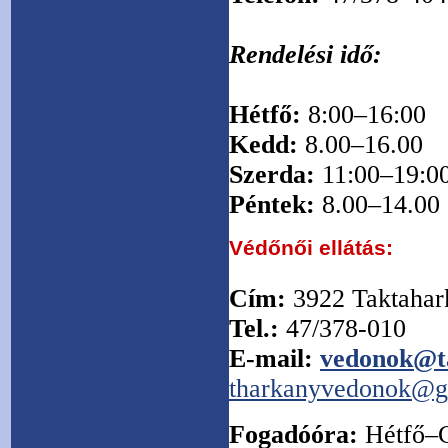
Rendelési idő:
Hétfő:
8:00–16:00
Kedd:
8.00–16.00
Szerda:
11:00–19:0
Péntek:
8.00–14.00
Védőnői ellátás:
Cím:
3922 Taktahark
Tel.:
47/378-010
E-mail:
vedonok@t
tharkanyvedonok@g
Fogadóóra:
Hétfő–C