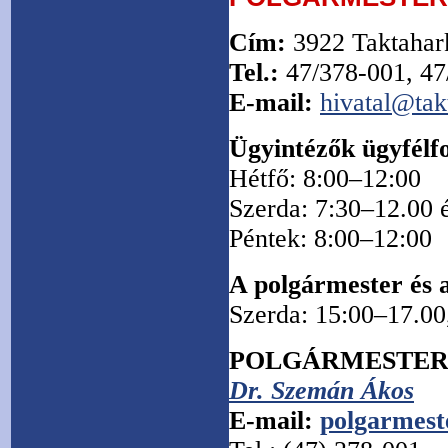
Cím:
3922 Taktahark
Tel.
:
47/378-001, 47
E-mail:
hivatal@tak
Ügyintézők ügyfélf
Hétfő: 8:00–12:00
Szerda: 7:30–12.00 
Péntek: 8:00–12:00
A polgármester és a
Szerda: 15:00–17.00,
POLGÁRMESTE
Dr. Szemán Ákos
E-mail:
polgarmest