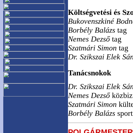
Költségvetési és Szo
Bukovenszkiné Bodn
Borbély Balázs
tag
Nemes Dezső
tag
Szatmári Simon
tag
Dr. Szikszai Elek Sá
Tanácsnokok
Dr. Szikszai Elek Sá
Nemes Dezső
közbizt
Szatmári Simon
külte
Borbély Balázs
sport
POLGÁRME
STER