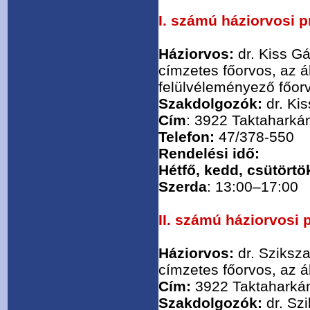
I. számú háziorvosi p
Háziorvos:
dr. Kiss G
címzetes főorvos, az 
felülvéleményező főor
Szakdolgozók:
dr. Ki
Cím
: 3922 Taktaharká
Telefon:
47/378-550
Rendelési idő:
Hétfő, kedd, csütörtö
Szerda
: 13:00–17:00
II. számú háziorvosi 
Háziorvos:
dr. Sziksza
címzetes főorvos, az 
Cím:
3922 Taktaharkán
Szakdolgozók:
dr. Szi