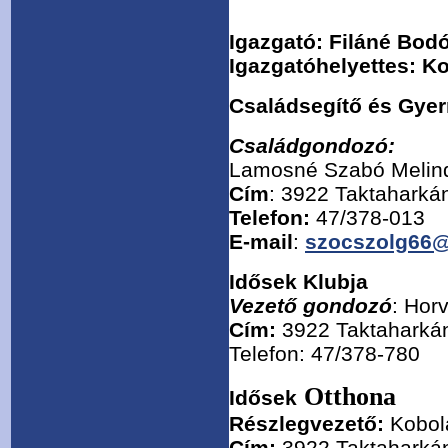
Igazgató: Filáné Bod
Igazgatóhelyettes: K
Családsegítő és Gyer
Családgondozó:
Lamosné Szabó Melin
Cím
: 3922 Taktaharká
Telefon:
47/378-013
E-mail
:
szocszolg66@
Idősek Klubja
Vezető gondozó
: Hor
Cím:
3922 Taktaharkán
Telefon: 47/378-780
Otthona
Idősek
Részlegvezető:
Kobol
Cím:
3922 Taktaharkán