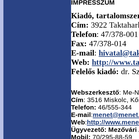
IMPRESSZUM
Kiadó, tartalomsze
Cím:
3922 Taktahark
Telefon
: 47/378-001
Fax:
47/378-014
E-mail
:
hivatal@ta
Web:
http://www.t
Felelős kiadó:
dr. S
Webszerkesztő
: Me-N
Cím
: 3516 Miskolc, K
Telefon:
46/555-344
E-mail
:
menet@menet
Web
:
http://www.mene
Ügyvezető: Mezővári A
Mobil:
70/295-88-59