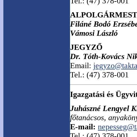
Tel.: (47) 378-001
ALPOLGÁRMES
Filáné Bodó Erzséb
Vámosi László
JEGYZŐ
Dr. Tóth-Kovács Nik
Email:
jegyzo@takta
Tel.: (47) 378-001
Igazgatási és Ügyvi
Juhászné Lengyel Kr
főtanácsos, anyaköny
E-mail:
nepesseg@t
Tel.: (47) 378-001