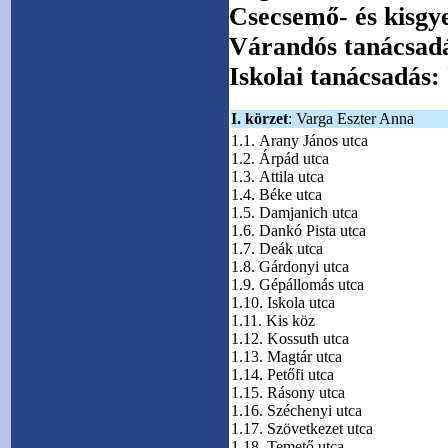
Csecsemő- és kisgy
Várandós tanácsad
Iskolai tanácsadás:
I. körzet
: Varga Eszter Anna
1.1. Arany János utca
1.2. Árpád utca
1.3. Attila utca
1.4. Béke utca
1.5. Damjanich utca
1.6. Dankó Pista utca
1.7. Deák utca
1.8. Gárdonyi utca
1.9. Gépállomás utca
1.10. Iskola utca
1.11. Kis köz
1.12. Kossuth utca
1.13. Magtár utca
1.14. Petőfi utca
1.15. Rásony utca
1.16. Széchenyi utca
1.17. Szövetkezet utca
1.18. Temető utca