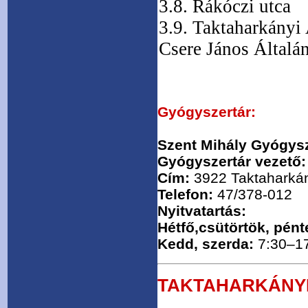
3.8. Rákóczi utca
3.9. Taktaharkányi
Csere János Általá
Gyógyszertár:
Szent Mihály Gyógysz
Gyógyszertár vezető:
Cím:
3922 Taktaharkán
Telefon:
47/378-012
Nyitvatartás:
Hétfő,csütörtök, pént
Kedd, szerda:
7:30–1
TAKTAHARKÁNYI