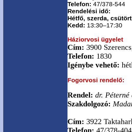
Telefon:
47/378-544
Rendelési idő:
Hétfő, szerda, csütör
Kedd:
13:30–17:30
Háziorvosi ügyelet
Cím:
3900 Szerencs,
Telefon:
1830
Igénybe vehető:
hét
Fogorvosi rendelő:
Rendel:
dr. Péterné 
Szakdolgozó:
Madar
Cím:
3922 Taktahark
Telefon:
47/378-404