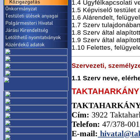
1.4 Ügyfélkapcsolati v
1.5 Képviselő testület 
1.6 Alárendelt, felügy
1.7 Szerv tulajdonába
1.8 Szerv által alapíto
1.9 Szerv által alapítot
1.10 Felettes, felügyel
Szervezeti, személyze
1.1 Szerv neve, elérh
TAKTAHARKÁNY
TAKTAHARKÁNY
Cím:
3922 Taktahark
Telefon:
47/378-001
E-mail:
hivatal@ta