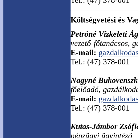
Tel.: (47) 378-001
Költségvetési és V
Petróné Vízkeleti Á
vezető-főtanácsos, g
E-mail:
gazdalkoda
Tel.: (47) 378-001
Nagyné Bukovenszk
főelőadó, gazdálkodá
E-mail:
gazdalkoda
Tel.: (47) 378-001
Kutas-Jámbor Zsófi
pénzügyi ügyintéző