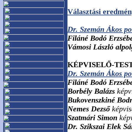
Választási eredmé
Dr. Szemán Ákos po
Filáné Bodó Erzsébe
Vámosi László alpo
KÉPVISELŐ-TES
Dr. Szemán Ákos po
Filáné Bodó Erzséb
Borbély Balázs
képv
Bukovenszkiné Bod
Nemes Dezső
képvis
Szatmári Simon
képv
Dr. Szikszai Elek S