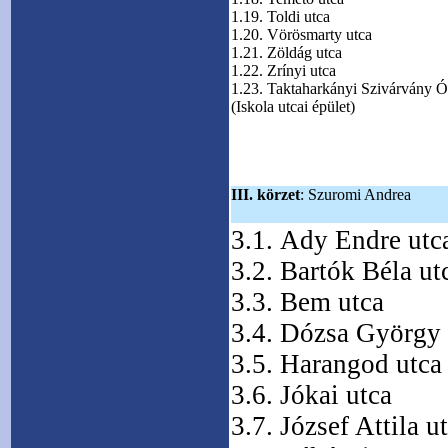
1.19. Toldi utca
1.20. Vörösmarty utca
1.21. Zöldág utca
1.22. Zrínyi utca
1.23. Taktaharkányi Szivárvány 
(Iskola utcai épület)
III. körzet
: Szuromi Andrea
3.1. Ady Endre utc
3.2. Bartók Béla ut
3.3. Bem utca
3.4. Dózsa György 
3.5. Harangod utca
3.6. Jókai utca
3.7. József Attila u