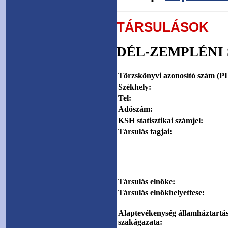
TÁRSULÁSOK
DÉL-ZEMPLÉNI
Törzskönyvi azonosító szám (PI
Székhely:
Tel:
Adószám:
KSH statisztikai számjel:
Társulás tagjai:
Társulás elnöke:
Társulás elnökhelyettese:
Alaptevékenység államháztartás
szakágazata: