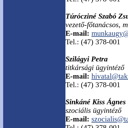
Túrócziné Szabó Zs
vezető-főtanácsos, 
E-mail:
munkaugy@t
Tel.: (47) 378-001
Szilágyi Petra
titkársági ügyintéző
E-mail:
hivatal@tak
Tel.: (47) 378-001
Sinkáné Kiss Ágnes
szociális ügyintéző
E-mail:
szocialis@t
Tel.: (47) 378-001