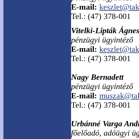
E-mail:
keszlet@tak
Tel.: (47) 378-001
Vitelki-Lipták Ágne
pénzügyi ügyintéző
E-mail:
keszlet@tak
Tel.: (47) 378-001
Nagy Bernadett
pénzügyi ügyintéző
E-mail:
muszak@tak
Tel.: (47) 378-001
Urbánné Varga And
főelőadó, adóügyi ü