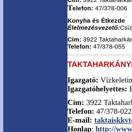
T
elefon
:
47/378-006
Konyha és Étkezde
Élelmezésvezető:
Csi
Cím:
3922 Taktaharkán
Telefon
:
47/378-055
TAKTAHARKÁNYI
Igazgató:
Vízkeletin
Igazgatóhelyettes:
Cím:
3922 Taktahar
Telefon:
47/378-022
E-mail:
taktaiskkv
Honlap
:
http://www