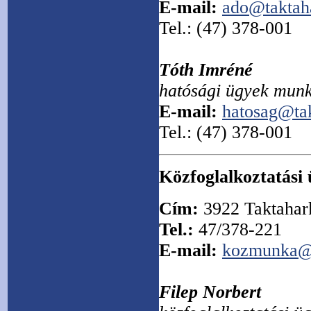
E-mail:
ado@taktah
Tel.: (47) 378-001
Tóth Imréné
hatósági ügyek munk
E-mail:
hatosag@ta
Tel.: (47) 378-001
Közfoglalkoztatási 
Cím:
3922 Taktahar
Tel.:
47/378-221
E-mail:
kozmunka@t
Filep Norbert