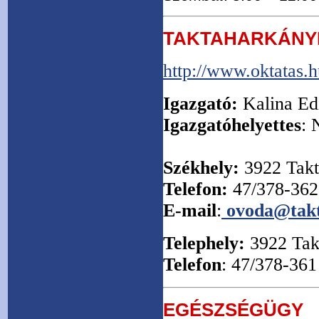
TAKTAHARKÁNYI
http://www.oktatas.
Igazgató:
Kalina Ed
Igazgatóhelyettes
: 
Székhely:
3922 Takt
Telefon:
47/378-362
E-mail
:
ovoda@tak
Telephely:
3922 Takt
Telefon
: 47/378-361
EGÉSZSÉGÜGY