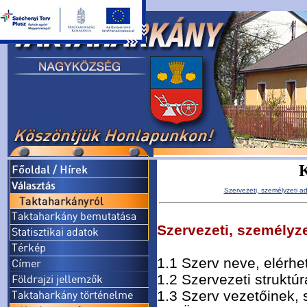
K
Szervezeti, személyzeti a
Szervezeti, személyze
1.1 Szerv neve, elérhe
1.2 Szervezeti struktúr
1.3 Szerv vezetőinek, 