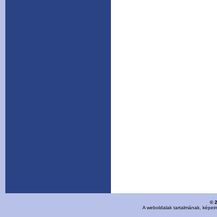
© 
A weboldalak tartalmának, képei