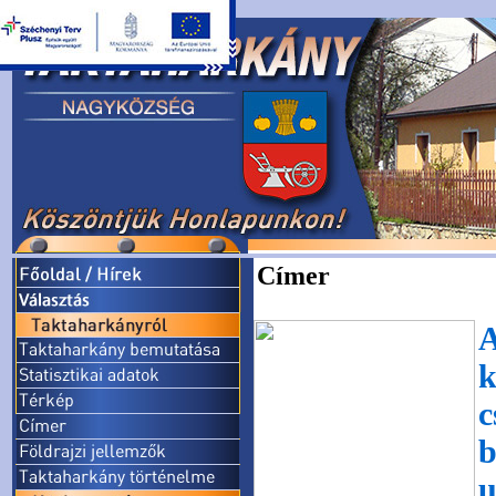
Címer
A
k
c
u