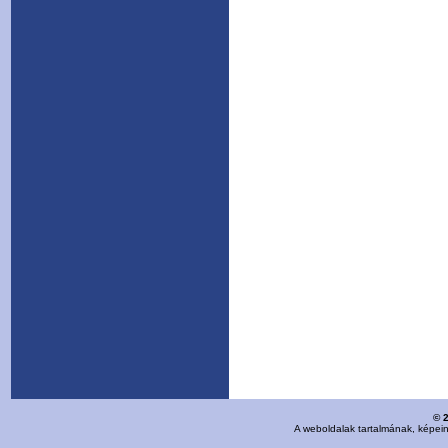
© 
A weboldalak tartalmának, képei