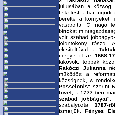
a
Taktaköz
nádasai
júliusában a község
felkelést a harangodi
bérelte a környéket,
vásárolta. Ő maga f
birtokát mintagazdaság
volt szabad jobbágyok
jelentékeny része.
elcsitultával a
Takt
megyéből az 1
668-17
lakosok, többek köz
Rákóczi Julianna
rés
működött a reformá
községnek, s rendelk
Posseionis"
szerint
5
fővel
, s
1777-ben
má
szabad jobbágyai"
, 
szabályozta.
1787-rő
ismerjük.
Fényes El