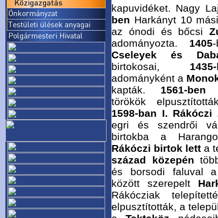
kapuvidéket. Nagy La
ben
Harkányt 10 másik
az ónodi és bőcsi
Z
adományozta.
1405
Cseleyek és Daba
birtokosai,
1435-
adományként a
Monok
kapták.
1561-ben
törökök elpusztított
1598-ban
I. Rákóczi
egri és szendrői vár
birtokba a Harang
Rákóczi birtok lett
a t
század közepén
több
és borsodi faluval
között szerepelt
Har
Rákócziak telepítet
elpusztították, a telep