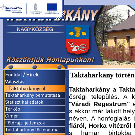
Taktaharkány törté
Taktaharkány
a
Takt
ősrégi település. A 
"
Váradi Regestrum"
e
s ekkor már lakott hely
néven. A honfoglalás 
fiáról, Horka vitézről
s hamar birtokba 