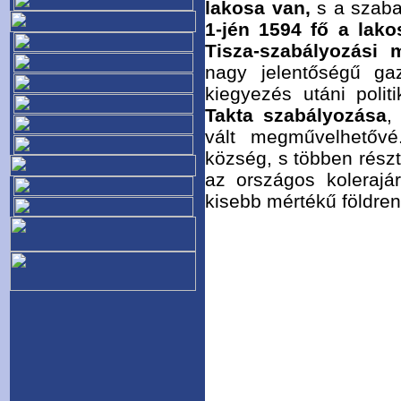
lakosa van,
s a szaba
1-jén 1594 fő a lak
Tisza-szabályozási
nagy jelentőségű gaz
kiegyezés utáni poli
Takta szabályozása
,
vált megművelhetőv
község, s többen rész
az országos kolerajár
kisebb mértékű földren