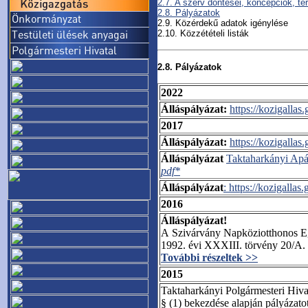
2.7. A szerv döntései, koncepciók, te
2.8. Pályázatok
2.9. Közérdekű adatok igénylése
2.10. Közzétételi listák
2.8. Pályázatok
2022
Álláspályázat:
https://kozigalla
2017
Álláspályázat:
https://kozigalla
Álláspályázat
Taktaharkányi Apác
pdf*
Álláspályázat
: https://kozigall
2016
Álláspályázat!
A Szivárvány Napköziotthonos Eg
1992. évi XXXIII. törvény 20/A. 
További részeltek >>
2015
Taktaharkányi Polgármesteri Hivat
§ (1) bekezdése alapján pályázat