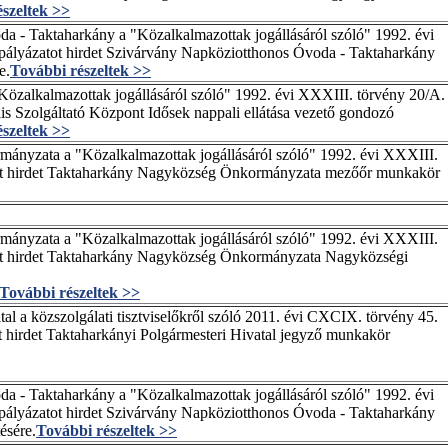
szeltek >>
 - Taktaharkány a "Közalkalmazottak jogállásáról szóló" 1992. évi
 pályázatot hirdet Szivárvány Napköziotthonos Óvoda - Taktaharkány
e.
További részeltek >>
"Közalkalmazottak jogállásáról szóló" 1992. évi XXXIII. törvény 20/A.
ális Szolgáltató Központ Idősek nappali ellátása vezető gondozó
szeltek >>
nyzata a "Közalkalmazottak jogállásáról szóló" 1992. évi XXXIII.
tot hirdet Taktaharkány Nagyközség Önkormányzata mezőőr munkakör
nyzata a "Közalkalmazottak jogállásáról szóló" 1992. évi XXXIII.
tot hirdet Taktaharkány Nagyközség Önkormányzata Nagyközségi
További részeltek >>
al a közszolgálati tisztviselőkről szóló 2011. évi CXCIX. törvény 45.
ot hirdet Taktaharkányi Polgármesteri Hivatal jegyző munkakör
 - Taktaharkány a "Közalkalmazottak jogállásáról szóló" 1992. évi
 pályázatot hirdet Szivárvány Napköziotthonos Óvoda - Taktaharkány
ésére.
További részeltek >>