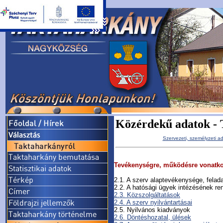
Közérdekű adatok - 
Szervezeti, személyzeti a
Tevékenységre, működésre vonatk
2.1. A szerv alaptevékenysége, fela
2.2. A hatósági ügyek intézésének re
2.3. Közszolgáltatások
2.4. A szerv nyilvántartásai
2.5. Nyilvános kiadványok
2.6. Döntéshozatal, ülések