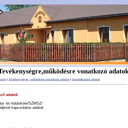
Tevékenységre,működésre vonatkozó adato
datok
|
Tevékenységre, működésre vonatkozó adatok
|
Gazdálkodási adatok
ozó adatok
data- és hatásköre/SZMSZ/
ndjével kapcsolatos adatok