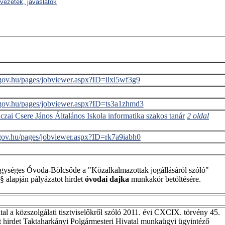
rvezetek, javaslatok
s.gov.hu/pages/jobviewer.aspx?ID=ilxi5wf3g9
s.gov.hu/pages/jobviewer.aspx?ID=ts3a1zhmd3
zai Csere János Általános Iskola informatika szakos tanár
2 oldal
as.gov.hu/pages/jobviewer.aspx?ID=rk7a9iabh0
ységes Óvoda-Bölcsőde a "Közalkalmazottak jogállásáról szóló"
§ alapján pályázatot hirdet
óvodai dajka
munkakör betöltésére.
al a közszolgálati tisztviselőkről szóló 2011. évi CXCIX. törvény 45.
ot hirdet Taktaharkányi Polgármesteri Hivatal munkaügyi ügyintéző