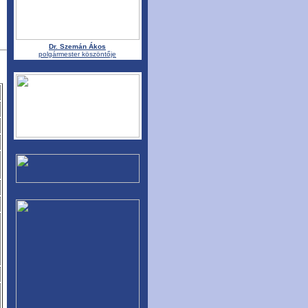
Dr. Szemán Ákos
polgármester köszöntője