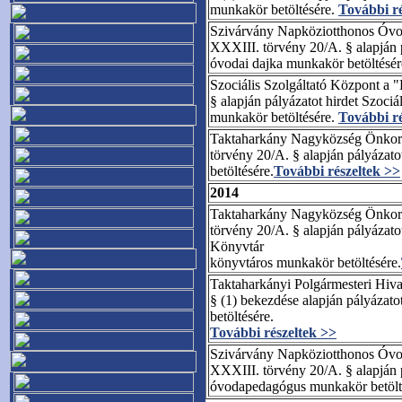
munkakör betöltésére.
További ré
Szivárvány Napköziotthonos Óvoda
XXXIII. törvény 20/A. § alapján
óvodai dajka munkakör betöltésér
Szociális Szolgáltató Központ a 
§ alapján pályázatot hirdet Szoci
munkakör betöltésére.
További ré
Taktaharkány Nagyközség Önkormá
törvény 20/A. § alapján pályáza
betöltésére.
További részeltek >>
2014
Taktaharkány Nagyközség Önkormá
törvény 20/A. § alapján pályáza
Könyvtár
könyvtáros munkakör betöltésére.
Taktaharkányi Polgármesteri Hivat
§ (1) bekezdése alapján pályázat
betöltésére.
További részeltek >>
Szivárvány Napköziotthonos Óvoda
XXXIII. törvény 20/A. § alapján
óvodapedagógus munkakör betölt