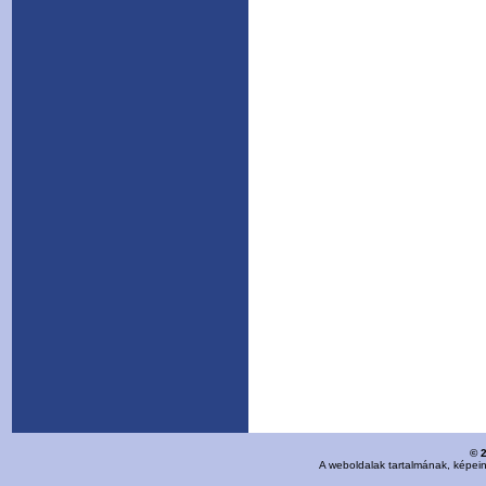
© 
A weboldalak tartalmának, képei