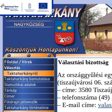
Választási bizottság
Az országgyűlési egy
(tiszaújvárosi 06. 
– címe: 3580 Tiszaúj
– telefonszáma (49)
– E-mail címe:
vala