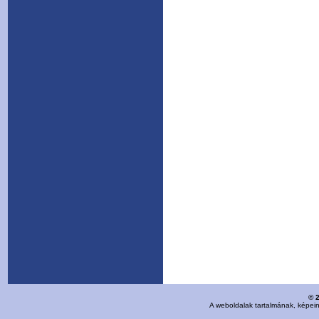
© 
A weboldalak tartalmának, képei