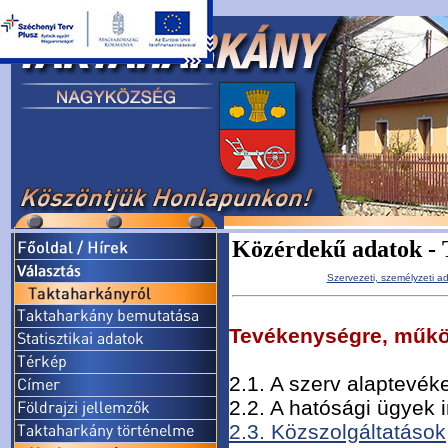
Közérdekű adatok - 
Szervezeti, személyzeti a
Tevékenységre, műkö
2.1. A szerv alaptevé
2.2. A hatósági ügyek 
2.3. Közszolgáltatások