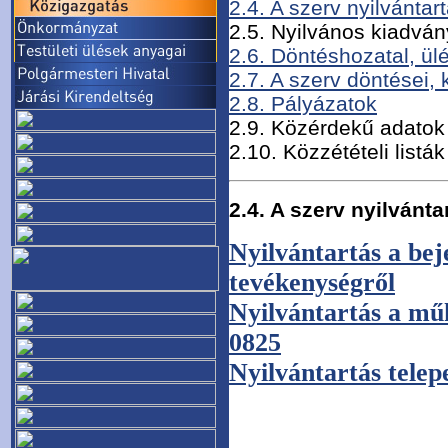
2.4. A szerv nyilvántar
2.5. Nyilvános kiadvá
2.6. Döntéshozatal, ül
2.7. A szerv döntései, 
2.8. Pályázatok
2.9. Közérdekű adatok
2.10. Közzétételi listák
2.4. A szerv nyilvánta
Nyilvántartás a bej
tevékenységről
Nyilvántartás a műk
0825
Nyilvántartás telep