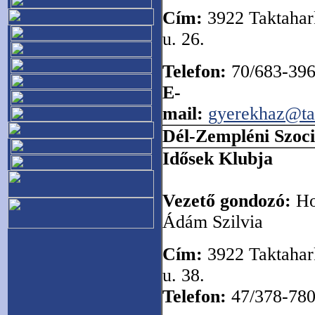
Cím:
3922 Taktahar
u. 26.
Telefon:
70/683-39
E-
mail:
gyerekhaz@ta
Dél-Zempléni Szoci
Idősek Klubja
Vezető gondozó:
Ho
Ádám Szilvia
Cím:
3922 Taktahar
u. 38.
Telefon:
47/378-78