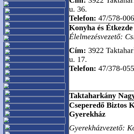
Cím:
3922 Taktahar
u. 36.
Telefon:
47/578-00
Konyha és Étkezde
Élelmezésvezető:
Cs
Cím:
3922 Taktahar
u. 17.
Telefon:
47/378-05
Taktaharkány Nag
Cseperedő Biztos 
Gyerekház
Gyerekházvezető:
K