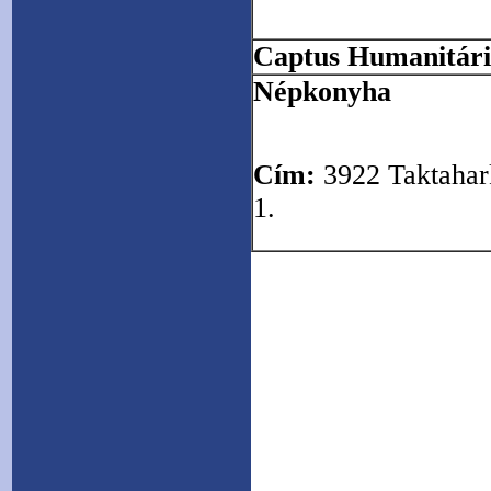
Captus Humanitári
Népkonyha
Cím:
3922 Taktahark
1.