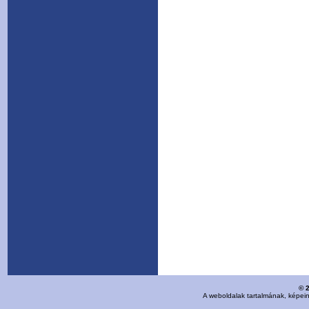
© 
A weboldalak tartalmának, képei