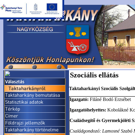
Szociális ellátás
Taktaharkányi Szociális Szolgál
Igazgató:
Filáné Bodó Erzsébet
Igazgatóhelyettes:
Kobolákné Ko
Családsegítő és Gyermekjóléti S
Családgondozó: Lamosné Szabó 