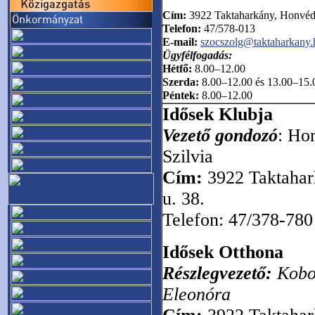
Cím:
3922 Taktaharkány, Honvéd 
Telefon:
47/578-013
E-mail:
szocszolg@taktaharkany.
Ügyfélfogadás:
Hétfő:
8.00–12.00
Szerda:
8.00–12.00 és 13.00–15.
Péntek:
8.00–12.00
Idősek Klubja
Vezető gondozó
: Ho
Szilvia
Cím:
3922 Taktahar
u. 38.
Telefon: 47/378-780
Idősek Otthona
Részlegvezető:
Kobo
Eleonóra