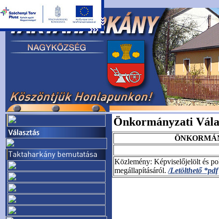
Önkormányzati Vála
ÖNKORMÁNY
Közlemény: Képviselőjelölt és pol
megállapításáról.
/Letölthető *pdf