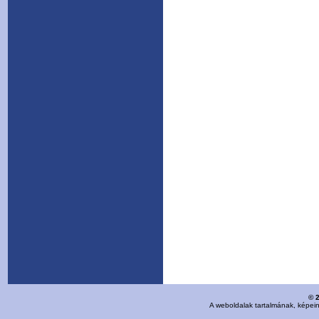
© 
A weboldalak tartalmának, képei