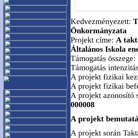
Kedvezményezett:
T
Önkormányzata
Projekt címe:
A tak
Általános Iskola ene
Támogatás összege:
Támogatás intenzitá
A projekt fizikai ke
A projekt fizikai be
A projekt azonosító
000008
A projekt bemutat
A projekt során Ta