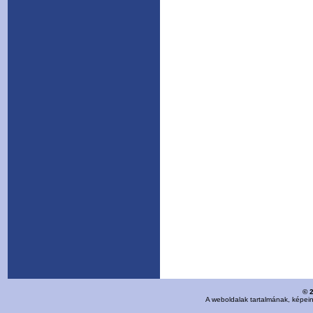
© 
A weboldalak tartalmának, képei