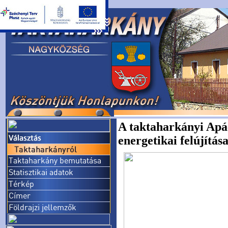
A taktaharkányi Apác
energetikai felújítás