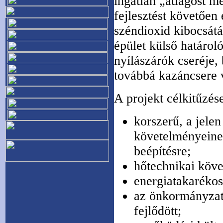
ingatlan „átlagost me
fejlesztést követően 
széndioxid kibocsátá
épület külső határol
nyílászárók cseréje, 
továbbá kazáncsere 
A projekt célkitűzés
korszerű, a jelen
követelményeine
beépítésre;
hőtechnikai köv
energiatakarékos
az önkormányzat 
fejlődött;