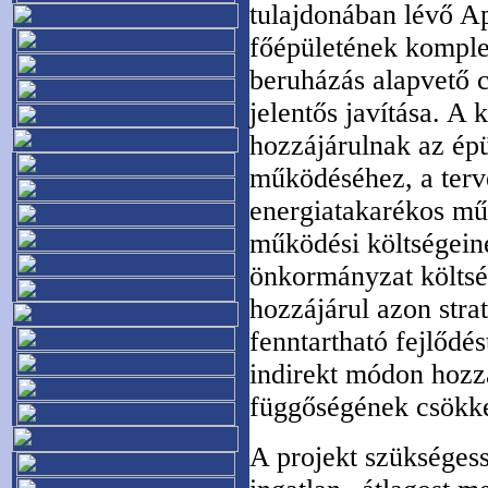
tulajdonában lévő Ap
főépületének komplex
beruházás alapvető c
jelentős javítása. A
hozzájárulnak az épü
működéséhez, a terve
energiatakarékos műk
működési költségein
önkormányzat költség
hozzájárul azon stra
fenntartható fejlődé
indirekt módon hozzá
függőségének csökk
A projekt szükségessé