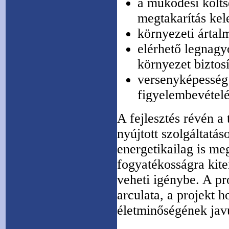
a működési költs
megtakarítás kele
környezeti árta
elérhető legnagy
környezet biztosí
versenyképesség 
figyelembevételé
A fejlesztés révén a
nyújtott szolgáltatá
energetikailag is me
fogyatékosságra kite
veheti igénybe. A pr
arculata, a projekt h
életminőségének jav