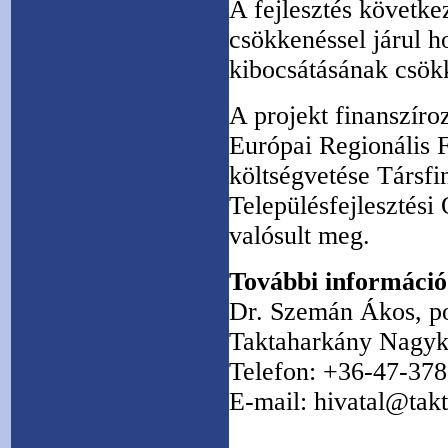
A fejlesztés követke
csökkenéssel járul 
kibocsátásának csök
A projekt finanszíro
Európai Regionális 
költségvetése Társfi
Településfejlesztési
valósult meg.
További információ
Dr. Szemán Ákos, p
Taktaharkány Nagy
Telefon: +36-47-37
E-mail: hivatal@tak