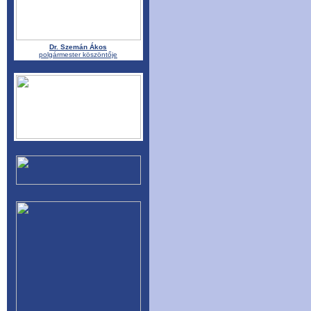
Dr. Szemán Ákos
polgármester köszöntője