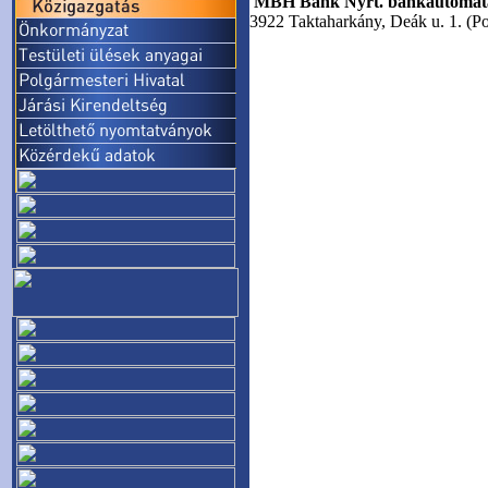
MBH Bank Nyrt. bankautoma
3922 Taktaharkány, Deák u. 1. (Po