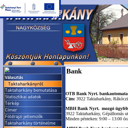
Bank
OTB Bank Nyrt. bankautomat
Cím:
3922 Taktaharkány, Rákóczi 
MBH Bank Nyrt. mozgó ügyféls
3922 Taktaharkány, Gépállomás utc
Minden pénteken: 9:00 – 13:00 óra