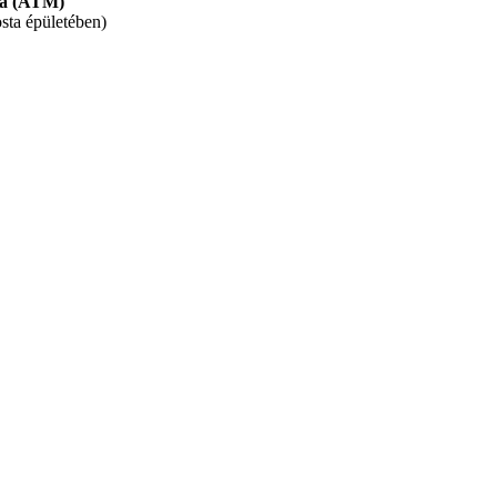
ta (ATM)
sta épületében)