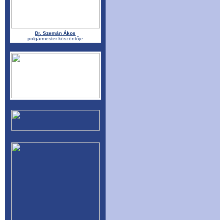
Dr. Szemán Ákos
polgármester köszöntője