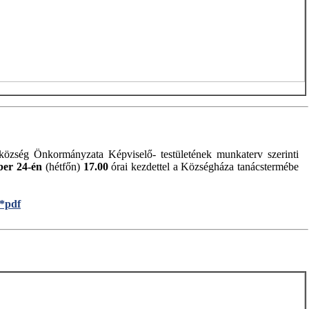
özség Önkormányzata Képviselő- testületének munkaterv szerinti
ber 24-én
(hétfőn)
17.00
órai kezdettel a Községháza tanácstermébe
 *pdf