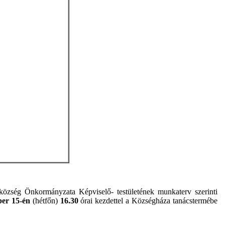
özség Önkormányzata Képviselő- testületének munkaterv szerinti
ber 15-én
(hétfőn)
16.30
órai kezdettel a Községháza tanácstermébe