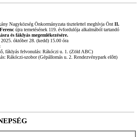
kány Nagyközség Önkormányzata tisztelettel meghívja Önt
II.
 Ferenc
újra temetésének 119. évfordulója alkalmából tartandó
ásra és fáklyás megemlékezésére.
2025. óktóber 28. (kedd) 15.00 óra
:
, fáklyás felvonulás: Rákóczi u. 1. (Zöld ABC)
ás: Rákóczi-szobor (Gépállomás u. 2. Rendezvénypark előtt)
NNEPSÉG