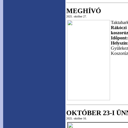
MEGHÍVÓ
2025. október 27.
Taktahar
Rákóczi
koszorúz
Időpont:
Helyszín
Gyülekező
Koszorúz
OKTÓBER 23-I Ü
2025. október 16.