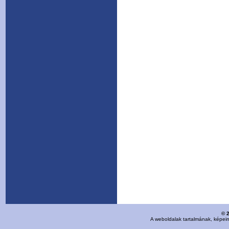
© 
A weboldalak tartalmának, képei