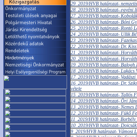
29_2019/HVB határozat- nemzetiség
28_2019/HVB határozat- egyéni lis
27_2019/HVB határozat- Kobolák Á
26_2019/HVB határozat- Bóni Györg
25_2019/HVB határozat- Rontó Lajo
24_2019/HVB határozat- Ullik Béla
23_2019/HVB határozat- Fazekas Pé
22_2019/HVB határozat- Dr. Kiss G
21_2019/HVB határozat- Horváth Zo
20_2019/HVB határozat- Horváth Sá
19_2019/HVB határozat- Balogh Fer
18_2019/HVB határozat- Lukács Vik
17_2019/HVB határozat- Vadászi Ti
16_2019/HVB határozat- Dr. Sziksz
vétele
15_2019/HVB határozat- Tallós Fer
14_2019/HVB határozat- Őri János 
13_2019/HVB határozat- Nemes Dez
12_2019/HVB határozat- Fükő Fere
11_2019/HVB határozat- Borbély Ba
10_2019/HVB határozat- Dojcsák B
9_2019/HVB határozat- Vámosi Lás