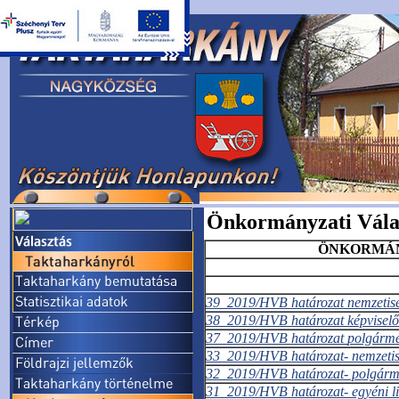
Önkormányzati Vála
ÖNKORMÁNY
39_2019/HVB határozat nemzetisé
38_2019/HVB határozat képviselő
37_2019/HVB határozat
polgárme
33_2019/HVB határozat- nemzetisé
32_2019/HVB határozat- polgárme
31_2019/HVB határozat- egyéni li