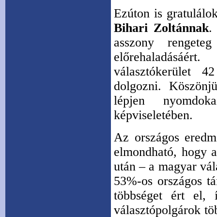
Ezúton is gratulálo
Bihari Zoltánnak
asszony rengeteg
előrehaladásáér
választókerület 4
dolgozni. Köszönj
lépjen nyomdok
képviseletében.
Az országos eredm
elmondható, hogy 
után – a magyar vála
53%-os országos tá
többséget ért el,
választópolgárok tö