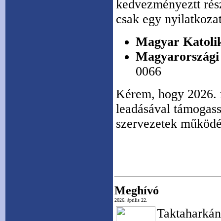
kedvezményeztt rész
csak egy nyilatkozat
Magyar Katoli
Magyarországi
0066
Kérem, hogy 2026. m
leadásával támogass
szervezetek működé
Meghívó
2026. április 22.
Taktahar