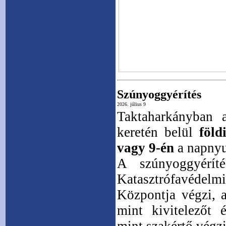
Szúnyoggyérítés
2026. július 9
Taktaharkányban 
keretén belül
föld
vagy 9-én
a napnyu
A szúnyoggyérít
Katasztrófavéde
Központja végzi, 
mint kivitelezőt