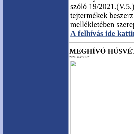
szóló 19/2021.(V.5.
tejtermékek beszerzé
mellékletében szere
A felhívás ide katti
MEGHÍVÓ HÚSVÉ
2026. március 23.