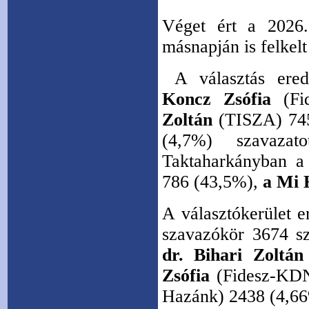
Véget ért a 2026.
másnapján is felkelt
A választás ered
Koncz Zsófia
(Fi
Zoltán
(TISZA) 74
(4,7%) szavazato
Taktaharkányban 
786 (43,5%),
a Mi
A választókerület e
szavazókör 3674 s
dr. Bihari Zoltán
Zsófia
(Fidesz-KDN
Hazánk) 2438 (4,66