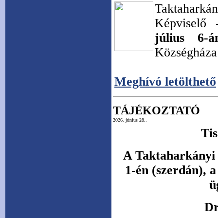
Taktahar
Képviselő 
július 6-á
Községháza 
Meghívó letölthető
TÁJÉKOZTATÓ
2026. június 28..
Tis
A Taktaharkányi P
1-én (szerdán), a
ü
Dr