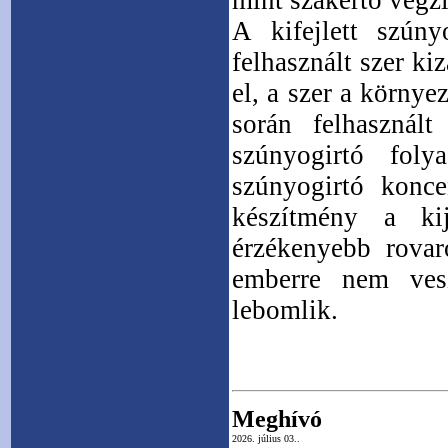
mint szakértő végzi
A kifejlett szúny
felhasznált szer ki
el, a szer a környe
során felhasznál
szúnyogirtó fo
szúnyogirtó konce
készítmény a kij
érzékenyebb rovaro
emberre nem vesz
lebomlik.
Meghívó
2026. július 03..