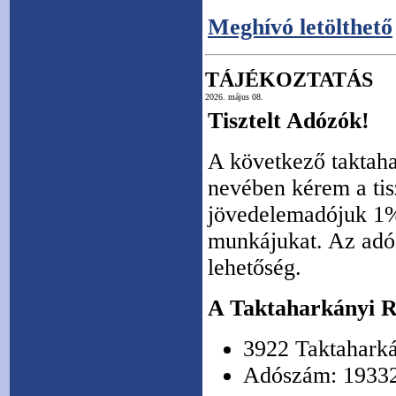
Meghívó letölthető
TÁJÉKOZTATÁS
2026. május 08.
Tisztelt Adózók!
A következő taktaha
nevében kérem a tis
jövedelemadójuk 1%-
munkájukat. Az adó 
lehetőség.
A Taktaharkányi 
3922 Taktaharká
Adószám: 1933