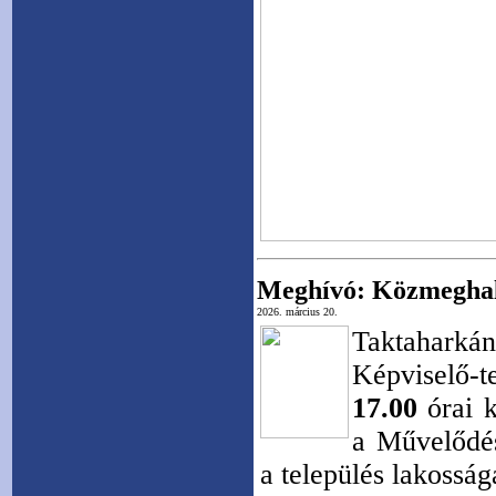
Meghívó: Közmeghal
2026. március 20.
Taktahar
Képviselő-t
17.00
órai k
a Művelődés
a település lakosság