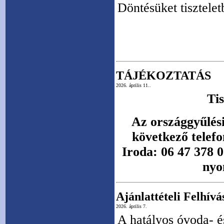
Döntésüket tisztelet
TÁJÉKOZTATÁS
2026. április 11..
Ti
Az országgyűlési
következő telefo
Iroda: 06 47 378 
nyo
Ajánlattételi Felhívá
2026. április 7.
A hatályos óvoda- é