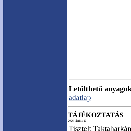
Letölthető anyagok
adatlap
TÁJÉKOZTATÁS
2026. április 13
Tisztelt Taktaharká